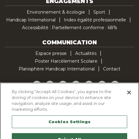
ENGAGEMENTS
Environnement & écologie
Sport
Handicap International
Index égalité professionnelle
Accessibilité : Partiellement conforme : 68%
COMMUNICATION
Espace presse
Actualités
Poster Harcèlement Scolaire
Planisphère Handicap International
Contact
Facebook
Twitter
YouTube
Pinterest
Instagram
LinkedIn
TikTok
By clicking “Accept All Cookies”, you agree to the
storing of cookies on your device to enhance site
Politique d'utilisation des cookies
navigation, analyze site usage, and assist in our
Politique de confidentialité
marketing efforts.
Mentions légales
Cookies Settings
Plan du site
Contactez-nous