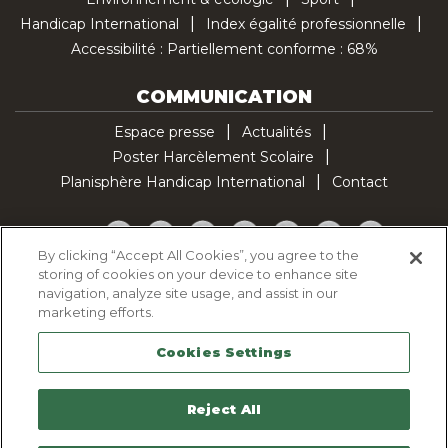
Handicap International
Index égalité professionnelle
Accessibilité : Partiellement conforme : 68%
COMMUNICATION
Espace presse
Actualités
Poster Harcèlement Scolaire
Planisphère Handicap International
Contact
Facebook
Twitter
YouTube
Pinterest
Instagram
LinkedIn
TikTok
By clicking “Accept All Cookies”, you agree to the
storing of cookies on your device to enhance site
Politique d'utilisation des cookies
navigation, analyze site usage, and assist in our
Politique de confidentialité
marketing efforts.
Mentions légales
Cookies Settings
Plan du site
Contactez-nous
Reject All