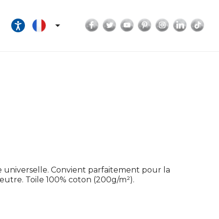
Facebook
Twitter
YouTube
Pinterest
Instagram
LinkedI
Tik

e universelle. Convient parfaitement pour la
 neutre. Toile 100% coton (200g/m²).