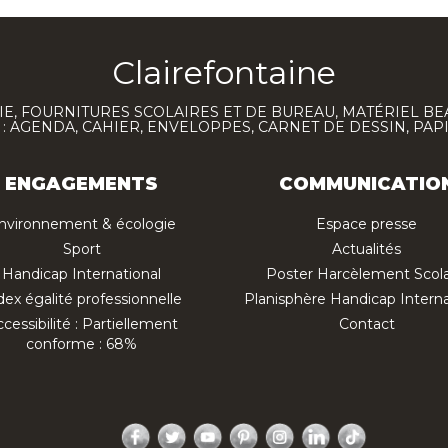
Clairefontaine
E, FOURNITURES SCOLAIRES ET DE BUREAU, MATÉRIEL BE
 AGENDA, CAHIER, ENVELOPPES, CARNET DE DESSIN, PAP
ENGAGEMENTS
COMMUNICATIO
nvironnement & écologie
Espace presse
Sport
Actualités
Handicap International
Poster Harcèlement Scola
dex égalité professionnelle
Planisphère Handicap Interna
cessibilité : Partiellement
Contact
conforme : 68%
Facebook
Twitter
YouTube
Pinterest
Instagram
LinkedIn
TikTok