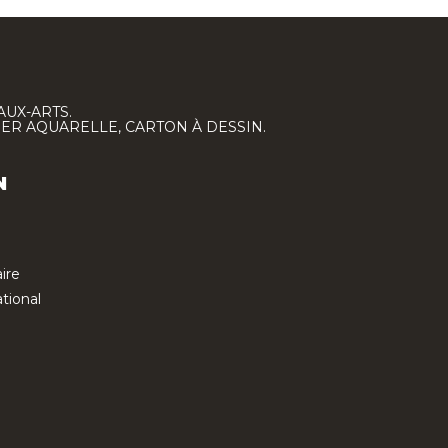
AUX-ARTS.
IER AQUARELLE, CARTON À DESSIN.
N
ire
tional