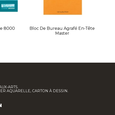
Bl
nne 8000
Bloc De Bureau Agrafé En-Tête
Master
AUX-ARTS.
IER AQUARELLE, CARTON À DESSIN.
N