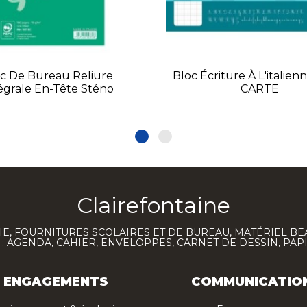
c De Bureau Reliure
Bloc Écriture À L'italie
égrale En-Tête Sténo
CARTE
Clairefontaine
E, FOURNITURES SCOLAIRES ET DE BUREAU, MATÉRIEL BE
 AGENDA, CAHIER, ENVELOPPES, CARNET DE DESSIN, PAP
ENGAGEMENTS
COMMUNICATIO