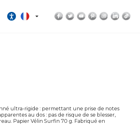
Facebook
Twitter
YouTube
Pinterest
Instagram
LinkedI
Tik

nné ultra-rigide : permettant une prise de notes
parentes au dos : pas de risque de se blesser,
eau. Papier Vélin Surfin 70 g. Fabriqué en