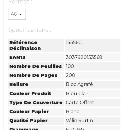
Format :
Spécifications :
Référence
15356C
Déclinaison
EAN13
3037920153568
Nombre De Feuilles
100
Nombre De Pages
200
Reliure
Bloc Agrafé
Couleur Produit
Bleu Clair
Type De Couverture
Carte Offset
Couleur Papier
Blanc
Qualité Papier
Vélin Surfin
Grammage
60 G/m²