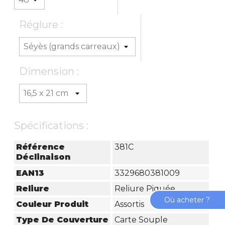
Réglure :
Dimension :
Spécifications :
Référence
381C
Déclinaison
EAN13
3329680381009
Reliure
Reliure Piquée
Où acheter ?
Couleur Produit
Assortis
Type De Couverture
Carte Souple