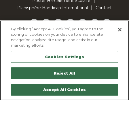
Poster Harcèlement Scolaire
Planisphère Handicap International
Contact
Facebook
Twitter
YouTube
Pinterest
Instagram
LinkedIn
TikTok
By clicking “Accept All Cookies”, you agree to the
storing of cookies on your device to enhance site
Politique d'utilisation des cookies
navigation, analyze site usage, and assist in our
Politique de confidentialité
marketing efforts.
Mentions légales
Cookies Settings
Plan du site
Contactez-nous
Reject All
Accept All Cookies