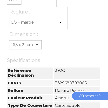
Réglure :
Dimension :
Spécifications :
Référence
392C
Déclinaison
EAN13
3329680392005
Reliure
Reliure Piquée
Où acheter ?
Couleur Produit
Assortis
Type De Couverture
Carte Souple