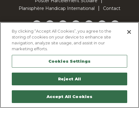
Poster Harcèlement Scolaire
Planisphère Handicap International
Contact
Facebook
Twitter
YouTube
Pinterest
Instagram
LinkedIn
TikTok
By clicking “Accept All Cookies”, you agree to the
storing of cookies on your device to enhance site
Politique d'utilisation des cookies
navigation, analyze site usage, and assist in our
Politique de confidentialité
marketing efforts.
Mentions légales
Cookies Settings
Plan du site
Contactez-nous
Reject All
Accept All Cookies