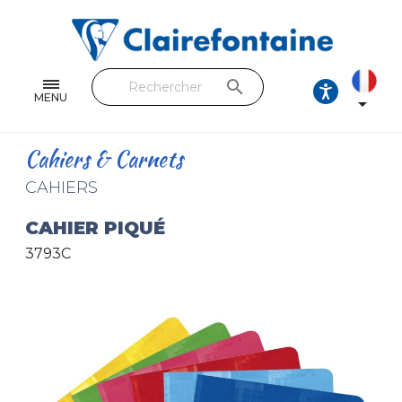
Cahiers & Carnets
Feuilles & Copies
search
Beaux-arts & Dessin
MENU

Correspondance
Cahiers & Carnets
Loisirs créatifs
CAHIERS
Papiers cadeaux et emballages
CAHIER PIQUÉ
3793C
Cuir & trousses
RETROUVEZ NOS COLLECTIONS
Toutes les collections