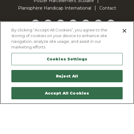
Poster Harcèlement Scolaire
Planisphère Handicap International
Contact
Facebook
Twitter
YouTube
Pinterest
Instagram
LinkedIn
TikTok
By clicking “Accept All Cookies”, you agree to the
storing of cookies on your device to enhance site
Politique d'utilisation des cookies
navigation, analyze site usage, and assist in our
Politique de confidentialité
marketing efforts.
Mentions légales
Cookies Settings
Plan du site
Contactez-nous
Reject All
Accept All Cookies