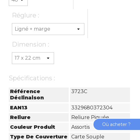
Réglure :
Dimension :
Spécifications :
Référence
3723C
Déclinaison
EAN13
3329680372304
Reliure
Reliure Piquée
Où acheter ?
Couleur Produit
Assortis
Type De Couverture
Carte Souple