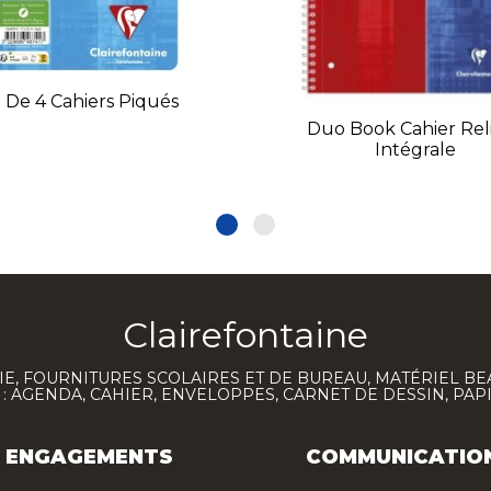
 De 4 Cahiers Piqués
Duo Book Cahier Rel
Intégrale
Clairefontaine
E, FOURNITURES SCOLAIRES ET DE BUREAU, MATÉRIEL BE
 AGENDA, CAHIER, ENVELOPPES, CARNET DE DESSIN, PAP
ENGAGEMENTS
COMMUNICATIO