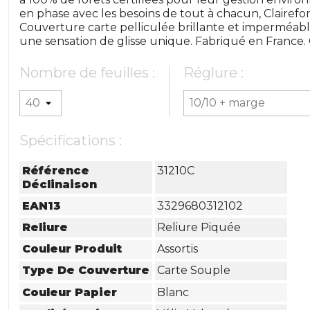
en phase avec les besoins de tout à chacun, Clairefon
Couverture carte pelliculée brillante et imperméable
une sensation de glisse unique. Fabriqué en France. C
Nombre de feuilles :
Réglure :
Spécifications :
Référence
31210C
Déclinaison
EAN13
3329680312102
Reliure
Reliure Piquée
Couleur Produit
Assortis
Type De Couverture
Carte Souple
Couleur Papier
Blanc