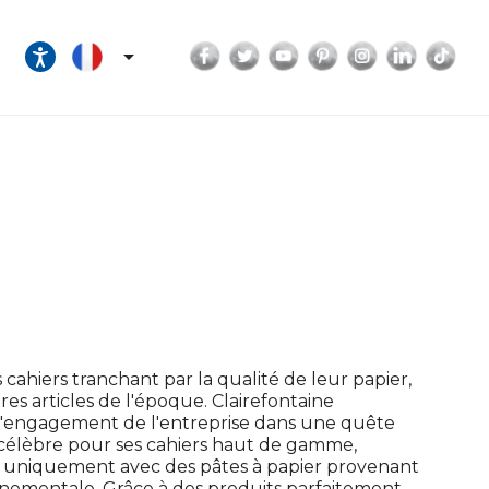
Facebook
Twitter
YouTube
Pinterest
Instagram
LinkedI
Tik

cahiers tranchant par la qualité de leur papier,
tres articles de l'époque. Clairefontaine
a l'engagement de l'entreprise dans une quête
 célèbre pour ses cahiers haut de gamme,
er uniquement avec des pâtes à papier provenant
onnementale. Grâce à des produits parfaitement