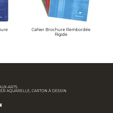
iure
Cahier Brochure Rembordée
Rigide
AUX-ARTS.
IER AQUARELLE, CARTON À DESSIN.
N