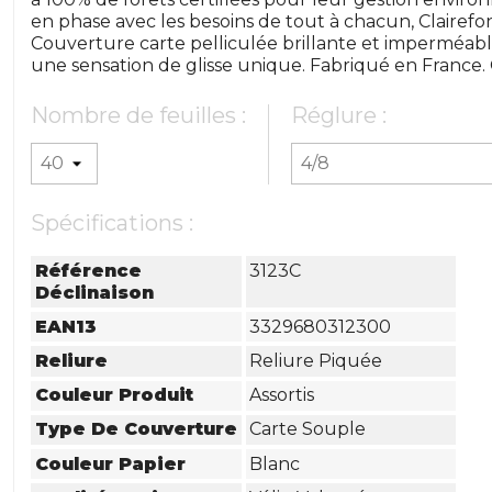
en phase avec les besoins de tout à chacun, Clairefon
Couverture carte pelliculée brillante et imperméable
une sensation de glisse unique. Fabriqué en France. C
Nombre de feuilles :
Réglure :
Spécifications :
Référence
3123C
Déclinaison
EAN13
3329680312300
Reliure
Reliure Piquée
Couleur Produit
Assortis
Type De Couverture
Carte Souple
Couleur Papier
Blanc