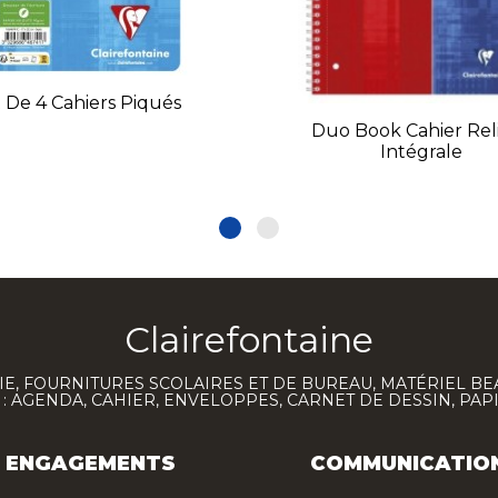
 De 4 Cahiers Piqués
Duo Book Cahier Rel
Intégrale
Clairefontaine
E, FOURNITURES SCOLAIRES ET DE BUREAU, MATÉRIEL BE
 AGENDA, CAHIER, ENVELOPPES, CARNET DE DESSIN, PAP
ENGAGEMENTS
COMMUNICATIO