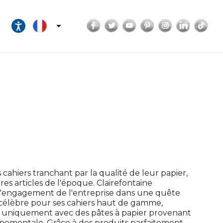
Facebook
Twitter
YouTube
Pinterest
Instagram
LinkedI
Tik

cahiers tranchant par la qualité de leur papier,
tres articles de l'époque. Clairefontaine
a l'engagement de l'entreprise dans une quête
 célèbre pour ses cahiers haut de gamme,
er uniquement avec des pâtes à papier provenant
onnementale. Grâce à des produits parfaitement