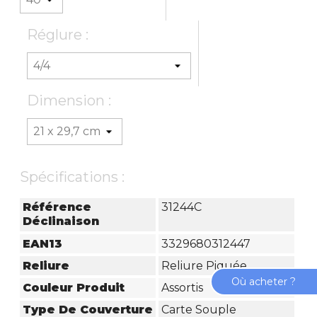
Réglure :
Dimension :
Spécifications :
Référence
31244C
Déclinaison
EAN13
3329680312447
Reliure
Reliure Piquée
Où acheter ?
Couleur Produit
Assortis
Type De Couverture
Carte Souple