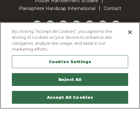
Poster Harcèlement Scolaire
Planisphère Handicap International
Contact
Facebook
Twitter
YouTube
Pinterest
Instagram
LinkedIn
TikTok
By clicking “Accept All Cookies”, you agree to the
storing of cookies on your device to enhance site
Politique d'utilisation des cookies
navigation, analyze site usage, and assist in our
Politique de confidentialité
marketing efforts.
Mentions légales
Cookies Settings
Plan du site
Contactez-nous
Reject All
Accept All Cookies