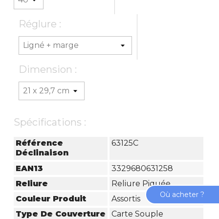
Réglure :
Dimension :
Spécifications :
Référence
63125C
Déclinaison
EAN13
3329680631258
Reliure
Reliure Piquée
Où acheter ?
Couleur Produit
Assortis
Type De Couverture
Carte Souple