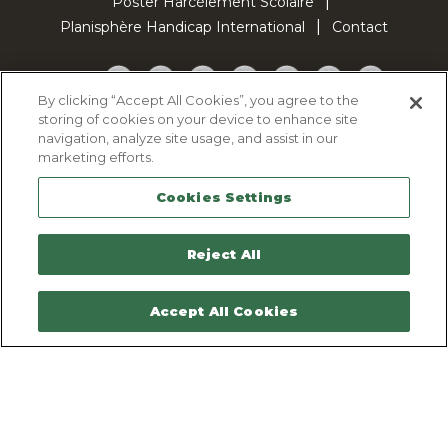
Poster Harcèlement Scolaire
Planisphère Handicap International
Contact
Facebook
Twitter
YouTube
Pinterest
Instagram
LinkedIn
TikTok
By clicking “Accept All Cookies”, you agree to the
storing of cookies on your device to enhance site
Politique d'utilisation des cookies
navigation, analyze site usage, and assist in our
Politique de confidentialité
marketing efforts.
Mentions légales
Cookies Settings
Plan du site
Contactez-nous
Reject All
Accept All Cookies