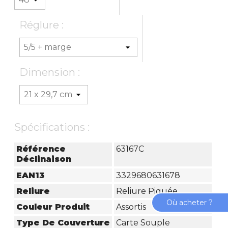
Réglure :
Dimension :
Spécifications :
Référence
63167C
Déclinaison
EAN13
3329680631678
Reliure
Reliure Piquée
Où acheter ?
Couleur Produit
Assortis
Type De Couverture
Carte Souple