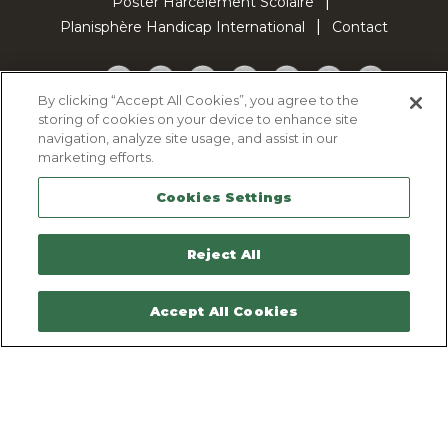
Poster Harcèlement Scolaire
Planisphère Handicap International
Contact
Facebook
Twitter
YouTube
Pinterest
Instagram
LinkedIn
TikTok
By clicking “Accept All Cookies”, you agree to the
storing of cookies on your device to enhance site
Politique d'utilisation des cookies
navigation, analyze site usage, and assist in our
Politique de confidentialité
marketing efforts.
Mentions légales
Cookies Settings
Plan du site
Contactez-nous
Reject All
Accept All Cookies