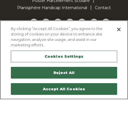
Poster Harcèlement Scolaire
Planisphère Handicap International
Contact
Facebook
Twitter
YouTube
Pinterest
Instagram
LinkedIn
TikTok
By clicking “Accept All Cookies”, you agree to the
storing of cookies on your device to enhance site
Politique d'utilisation des cookies
navigation, analyze site usage, and assist in our
Politique de confidentialité
marketing efforts.
Mentions légales
Cookies Settings
Plan du site
Contactez-nous
Reject All
Accept All Cookies