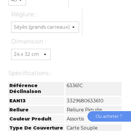
Réglure :
Dimension :
Spécifications :
Référence
63361C
Déclinaison
EAN13
3329680633610
Reliure
Reliure Piquée
Où acheter ?
Couleur Produit
Assortis
Type De Couverture
Carte Souple