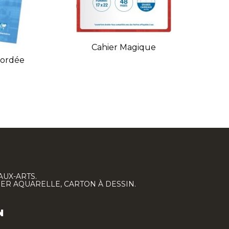
Cahier Magique
bordée
AUX-ARTS.
IER AQUARELLE, CARTON À DESSIN.
N