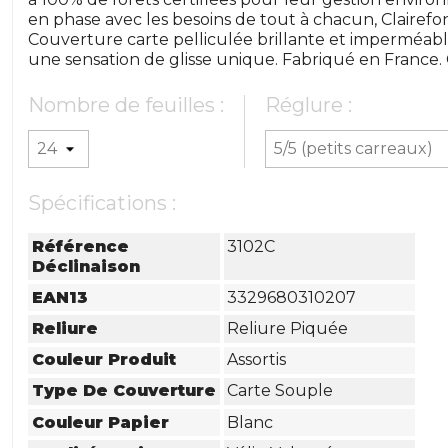
en phase avec les besoins de tout à chacun, Clairefon
Couverture carte pelliculée brillante et imperméable
une sensation de glisse unique. Fabriqué en France. C
Nombre de feuilles :
Réglure :
Spécifications :
Référence
3102C
Déclinaison
EAN13
3329680310207
Reliure
Reliure Piquée
Couleur Produit
Assortis
Type De Couverture
Carte Souple
Couleur Papier
Blanc