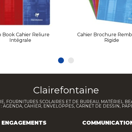
 Book Cahier Reliure
Cahier Brochure Rem
Intégrale
Rigide
Clairefontaine
E, FOURNITURES SCOLAIRES ET DE BUREAU, MATÉRIEL BE
 AGENDA, CAHIER, ENVELOPPES, CARNET DE DESSIN, PAP
ENGAGEMENTS
COMMUNICATIO