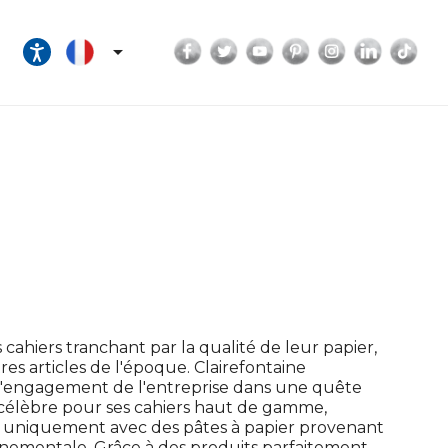
Facebook
Twitter
YouTube
Pinterest
Instagram
LinkedI
Tik

cahiers tranchant par la qualité de leur papier,
tres articles de l'époque. Clairefontaine
a l'engagement de l'entreprise dans une quête
 célèbre pour ses cahiers haut de gamme,
er uniquement avec des pâtes à papier provenant
onnementale. Grâce à des produits parfaitement