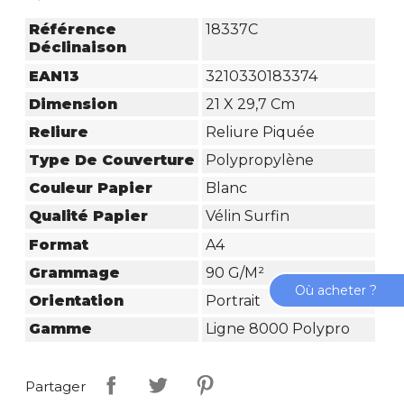
Référence
18337C
Déclinaison
EAN13
3210330183374
Dimension
21 X 29,7 Cm
Reliure
Reliure Piquée
Type De Couverture
Polypropylène
Couleur Papier
Blanc
Qualité Papier
Vélin Surfin
Format
A4
Grammage
90 G/m²
Où acheter ?
Orientation
Portrait
Gamme
Ligne 8000 Polypro
Partager