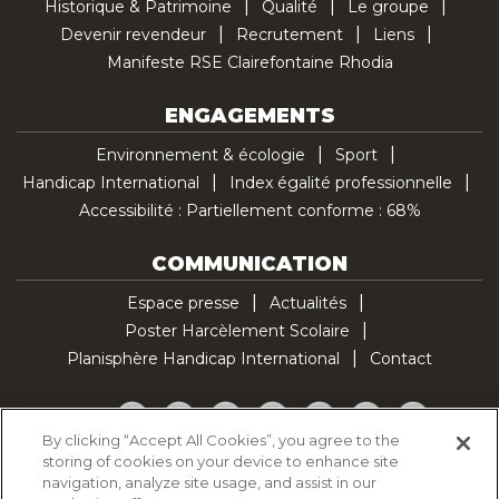
Historique & Patrimoine
Qualité
Le groupe
Devenir revendeur
Recrutement
Liens
Manifeste RSE Clairefontaine Rhodia
ENGAGEMENTS
Environnement & écologie
Sport
Handicap International
Index égalité professionnelle
Accessibilité : Partiellement conforme : 68%
COMMUNICATION
Espace presse
Actualités
Poster Harcèlement Scolaire
Planisphère Handicap International
Contact
Facebook
Twitter
YouTube
Pinterest
Instagram
LinkedIn
TikTok
By clicking “Accept All Cookies”, you agree to the
storing of cookies on your device to enhance site
Politique d'utilisation des cookies
navigation, analyze site usage, and assist in our