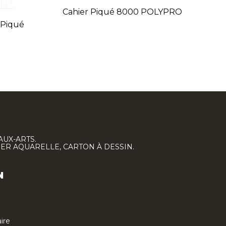
Cahier Piqué 8000 POLYPRO
Ca
 Piqué
AUX-ARTS.
IER AQUARELLE, CARTON À DESSIN.
N
ire