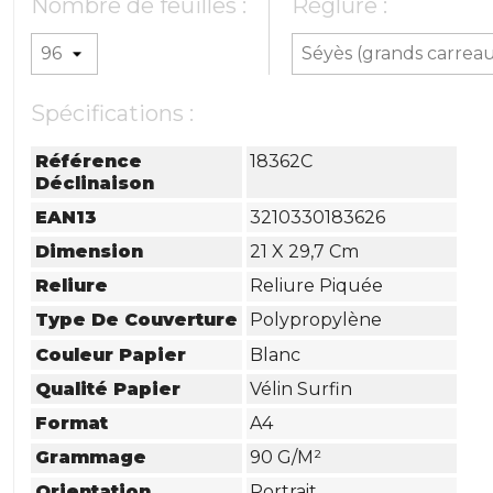
Nombre de feuilles :
Réglure :
Spécifications :
Référence
18362C
Déclinaison
EAN13
3210330183626
Dimension
21 X 29,7 Cm
Reliure
Reliure Piquée
Type De Couverture
Polypropylène
Couleur Papier
Blanc
Qualité Papier
Vélin Surfin
Format
A4
Grammage
90 G/m²
Orientation
Portrait