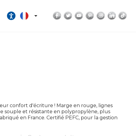
Facebook
Twitter
YouTube
Pinterest
Instagram
LinkedI
Tik

eur confort d'écriture ! Marge en rouge, lignes
re souple et résistante en polypropylène, plus
Fabriqué en France. Certifié PEFC, pour la gestion