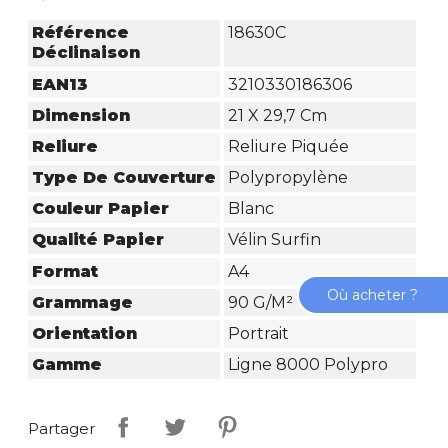
Référence
18630C
Déclinaison
EAN13
3210330186306
Dimension
21 X 29,7 Cm
Reliure
Reliure Piquée
Type De Couverture
Polypropylène
Couleur Papier
Blanc
Qualité Papier
Vélin Surfin
Format
A4
Où acheter ?
Grammage
90 G/m²
Orientation
Portrait
Gamme
Ligne 8000 Polypro
Partager