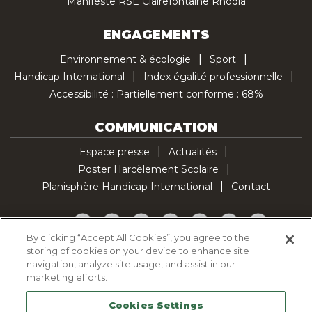
Manifeste RSE Clairefontaine Rhodia
ENGAGEMENTS
Environnement & écologie
Sport
Handicap International
Index égalité professionnelle
Accessibilité : Partiellement conforme : 68%
COMMUNICATION
Espace presse
Actualités
Poster Harcèlement Scolaire
Planisphère Handicap International
Contact
Facebook
Twitter
YouTube
Pinterest
Instagram
LinkedIn
TikTok
By clicking “Accept All Cookies”, you agree to the
storing of cookies on your device to enhance site
Politique d'utilisation des cookies
navigation, analyze site usage, and assist in our
Politique de confidentialité
marketing efforts.
Mentions légales
Cookies Settings
Plan du site