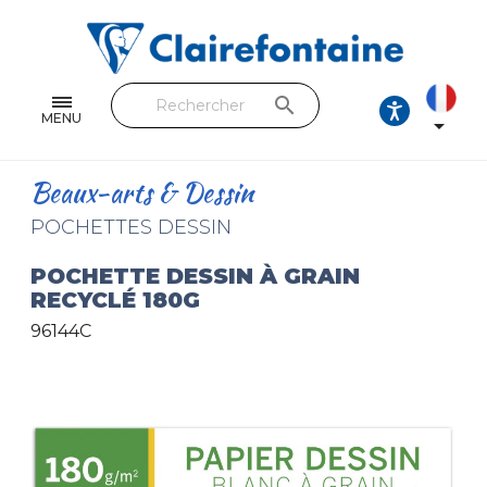
Cahiers & Carnets
Feuilles & Copies
search
Beaux-arts & Dessin
MENU

Correspondance
Beaux-arts & Dessin
Loisirs créatifs
POCHETTES DESSIN
Papiers cadeaux et emballages
POCHETTE DESSIN À GRAIN
RECYCLÉ 180G
Cuir & trousses
96144C
RETROUVEZ NOS COLLECTIONS
Toutes les collections