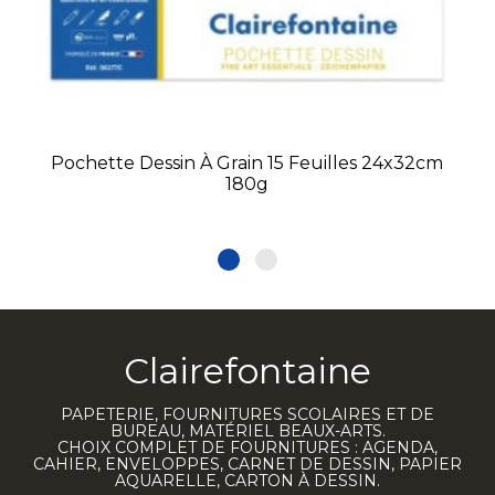
Pochette Dessin À Grain 15 Feuilles 24x32cm
180g
Clairefontaine
PAPETERIE, FOURNITURES SCOLAIRES ET DE
BUREAU, MATÉRIEL BEAUX-ARTS.
CHOIX COMPLET DE FOURNITURES : AGENDA,
CAHIER, ENVELOPPES, CARNET DE DESSIN, PAPIER
AQUARELLE, CARTON À DESSIN.