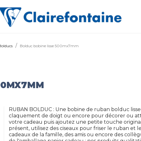
Bolducs
Bolduc bobine lisse 500mx7mm
500MX7MM
RUBAN BOLDUC : Une bobine de ruban bolduc lisse 
claquement de doigt ou encore pour décorer ou att
votre cadeau puis ajoutez une petite touche original
présent, utilisez des ciseaux pour friser le ruban et l
cadeaux de la famille, des amis ou encore des collè
de l'emballage papier cadeau : nos produits qualitati