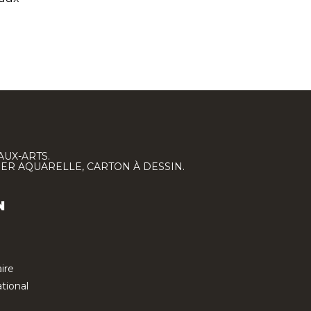
AUX-ARTS.
IER AQUARELLE, CARTON À DESSIN.
N
ire
tional