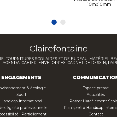
10mx10mm
Clairefontaine
E, FOURNITURES SCOLAIRES ET DE BUREAU, MATÉRIEL BE
 AGENDA, CAHIER, ENVELOPPES, CARNET DE DESSIN, PAP
ENGAGEMENTS
COMMUNICATIO
nvironnement & écologie
Espace presse
Sport
Actualités
Handicap International
Poster Harcèlement Scola
dex égalité professionnelle
Planisphère Handicap Interna
cessibilité : Partiellement
Contact