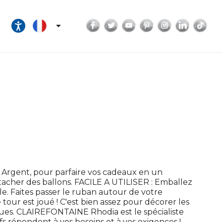
Facebook
Twitter
YouTube
Pinterest
Instagram
LinkedI
Tik

Argent, pour parfaire vos cadeaux en un
acher des ballons. FACILE A UTILISER : Emballez
e. Faites passer le ruban autour de votre
e tour est joué ! C'est bien assez pour décorer les
gues. CLAIREFONTAINE Rhodia est le spécialiste
fs répondent à vos besoins et à vos exigences !