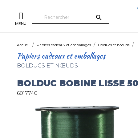
search
MENU
Accueil
Papiers cadeaux et emballages
Bolducs et nœuds
Papiers cadeaux et emballages
BOLDUCS ET NŒUDS
BOLDUC BOBINE LISSE 
601774C