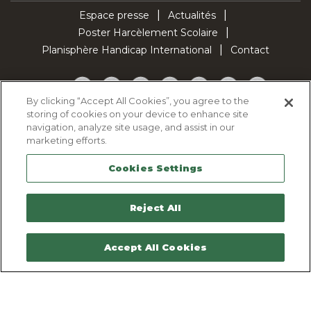
Espace presse
Actualités
Poster Harcèlement Scolaire
Planisphère Handicap International
Contact
Facebook
Twitter
YouTube
Pinterest
Instagram
LinkedIn
TikTok
By clicking “Accept All Cookies”, you agree to the
storing of cookies on your device to enhance site
Politique d'utilisation des cookies
navigation, analyze site usage, and assist in our
Politique de confidentialité
marketing efforts.
Mentions légales
Cookies Settings
Plan du site
Contactez-nous
Reject All
Accept All Cookies