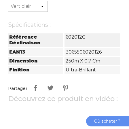
Spécifications :
Référence
602012C
Déclinaison
EAN13
3065506020126
Dimension
250m X 0,7 Cm
Finition
Ultra-Brillant
Partager
Découvrez ce produit en vidéo :
Où acheter ?