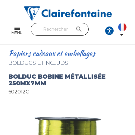
Cahiers & Carnets
Feuilles & Copies
search
Beaux-arts & Dessin
MENU

Correspondance
Papiers cadeaux et emballages
Loisirs créatifs
BOLDUCS ET NŒUDS
Papiers cadeaux et emballages
BOLDUC BOBINE MÉTALLISÉE
250MX7MM
Cuir & trousses
602012C
RETROUVEZ NOS COLLECTIONS
Toutes les collections