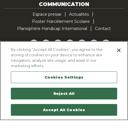
COMMUNICATION
Espace presse
Actualités
Poster Harcèlement Scolaire
Planisphère Handicap International
Contact
Facebook
Twitter
YouTube
Pinterest
Instagram
LinkedIn
TikTok
By clicking “Accept All Cookies”, you agree to the
storing of cookies on your device to enhance site
Politique d'utilisation des cookies
navigation, analyze site usage, and assist in our
Politique de confidentialité
marketing efforts.
Mentions légales
Cookies Settings
Plan du site
Contactez-nous
Reject All
Accept All Cookies