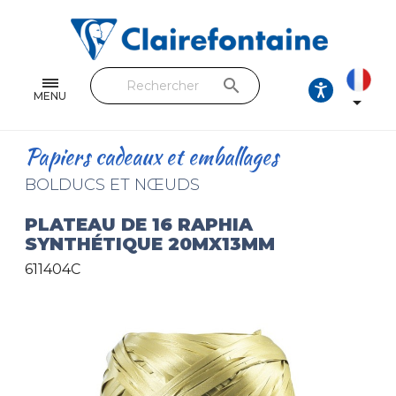
Cahiers & Carnets
Feuilles & Copies
search
Beaux-arts & Dessin
MENU

Correspondance
Papiers cadeaux et emballages
Loisirs créatifs
BOLDUCS ET NŒUDS
Papiers cadeaux et emballages
PLATEAU DE 16 RAPHIA
SYNTHÉTIQUE 20MX13MM
Cuir & trousses
611404C
RETROUVEZ NOS COLLECTIONS
Toutes les collections