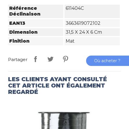
Référence
611404C
Déclinaison
EAN13
3663619072102
Dimension
31,5 X 24 X 6 Cm
Finition
Mat
Partager
Où acheter ?
LES CLIENTS AYANT CONSULTÉ
CET ARTICLE ONT ÉGALEMENT
REGARDÉ