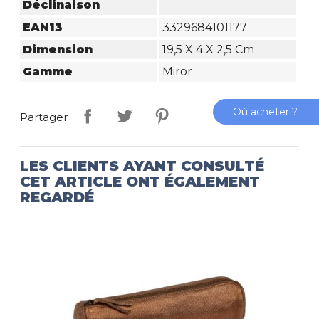
Déclinaison
EAN13
3329684101177
Dimension
19,5 X 4 X 2,5 Cm
Gamme
Miror
Où acheter ?
Partager
LES CLIENTS AYANT CONSULTÉ
CET ARTICLE ONT ÉGALEMENT
REGARDÉ