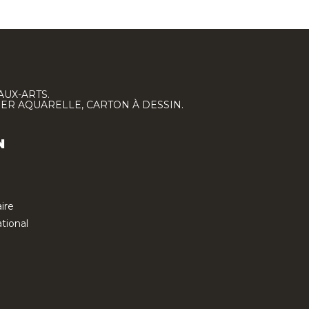
AUX-ARTS.
IER AQUARELLE, CARTON À DESSIN.
N
ire
tional