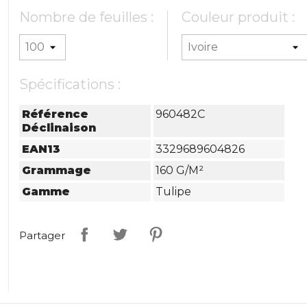
Nombre de feuilles :
Couleur produit :
Spécifications :
Référence
960482C
Déclinaison
EAN13
3329689604826
Grammage
160 G/m²
Gamme
Tulipe
Partager