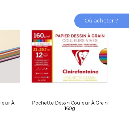
Où acheter ?
leur À
Pochette Dessin Couleur À Grain
P
g
160g