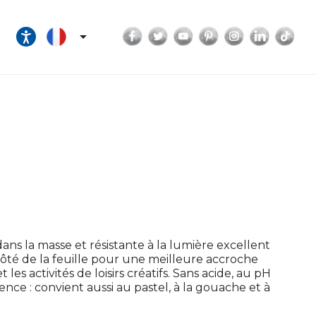
Facebook
Twitter
YouTube
Pinterest
Instagram
LinkedI
Tik

ans la masse et résistante à la lumière excellent
 côté de la feuille pour une meilleure accroche
les activités de loisirs créatifs. Sans acide, au pH
ce : convient aussi au pastel, à la gouache et à