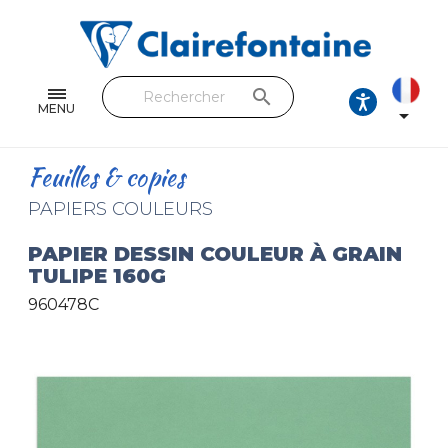
Cahiers & Carnets
Feuilles & Copies
search
Beaux-arts & Dessin
MENU

Correspondance
Feuilles & copies
Loisirs créatifs
PAPIERS COULEURS
Papiers cadeaux et emballages
PAPIER DESSIN COULEUR À GRAIN
TULIPE 160G
Cuir & trousses
960478C
RETROUVEZ NOS COLLECTIONS
Toutes les collections