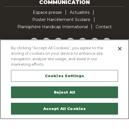
COMMUNICATION
Espace presse
Actualités
Poster Harcèlement Scolaire
Planisphère Handicap International
Contact
Facebook
Twitter
YouTube
Pinterest
Instagram
LinkedIn
TikTok
By clicking “Accept All Cookies”, you agree to the
storing of cookies on your device to enhance site
Politique d'utilisation des cookies
navigation, analyze site usage, and assist in our
Politique de confidentialité
marketing efforts.
Mentions légales
Cookies Settings
Plan du site
Contactez-nous
Reject All
Accept All Cookies