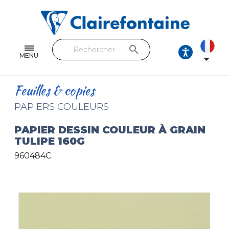
Cahiers & Carnets
Feuilles & Copies
search
Beaux-arts & Dessin
MENU

Correspondance
Feuilles & copies
Loisirs créatifs
PAPIERS COULEURS
Papiers cadeaux et emballages
PAPIER DESSIN COULEUR À GRAIN
TULIPE 160G
Cuir & trousses
960484C
RETROUVEZ NOS COLLECTIONS
Toutes les collections