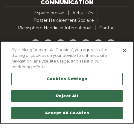
COMMUNICATION
Espace presse
Actualités
Poster Harcèlement Scolaire
Planisphère Handicap International
Contact
Facebook
Twitter
YouTube
Pinterest
Instagram
LinkedIn
TikTok
By clicking “Accept All Cookies”, you agree to the
storing of cookies on your device to enhance site
Politique d'utilisation des cookies
navigation, analyze site usage, and assist in our
Politique de confidentialité
marketing efforts.
Mentions légales
Cookies Settings
Plan du site
Contactez-nous
Reject All
Accept All Cookies