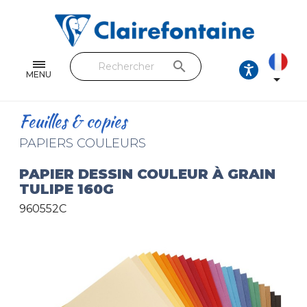
Cahiers & Carnets
Feuilles & Copies
search
Beaux-arts & Dessin
MENU

Correspondance
Feuilles & copies
Loisirs créatifs
PAPIERS COULEURS
Papiers cadeaux et emballages
PAPIER DESSIN COULEUR À GRAIN
TULIPE 160G
Cuir & trousses
960552C
RETROUVEZ NOS COLLECTIONS
Toutes les collections