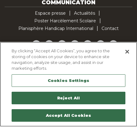
COMMUNICATION
Espace presse
Actualités
Poster Harcèlement Scolaire
Planisphère Handicap International
Contact
Facebook
Twitter
YouTube
Pinterest
Instagram
LinkedIn
TikTok
By clicking “Accept All Cookies”, you agree to the
storing of cookies on your device to enhance site
Politique d'utilisation des cookies
navigation, analyze site usage, and assist in our
Politique de confidentialité
marketing efforts.
Mentions légales
Cookies Settings
Plan du site
Contactez-nous
Reject All
Accept All Cookies