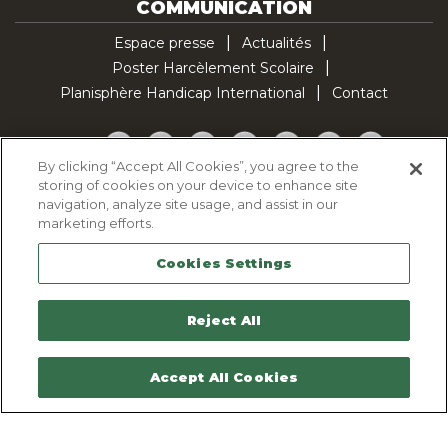
COMMUNICATION
Espace presse
Actualités
Poster Harcèlement Scolaire
Planisphère Handicap International
Contact
Facebook
Twitter
YouTube
Pinterest
Instagram
LinkedIn
TikTok
By clicking “Accept All Cookies”, you agree to the
storing of cookies on your device to enhance site
Politique d'utilisation des cookies
navigation, analyze site usage, and assist in our
Politique de confidentialité
marketing efforts.
Mentions légales
Cookies Settings
Plan du site
Contactez-nous
Reject All
Accept All Cookies