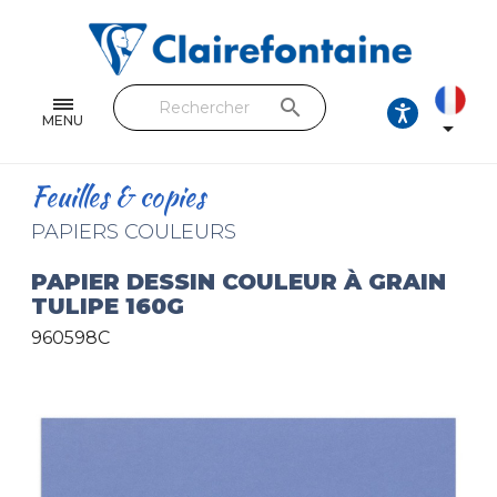
Cahiers & Carnets
Feuilles & Copies
search
Beaux-arts & Dessin
MENU

Correspondance
Feuilles & copies
Loisirs créatifs
PAPIERS COULEURS
Papiers cadeaux et emballages
PAPIER DESSIN COULEUR À GRAIN
TULIPE 160G
Cuir & trousses
960598C
RETROUVEZ NOS COLLECTIONS
Toutes les collections