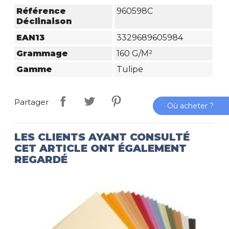
Référence
960598C
Déclinaison
EAN13
3329689605984
Grammage
160 G/m²
Gamme
Tulipe
Partager
Où acheter ?
LES CLIENTS AYANT CONSULTÉ
CET ARTICLE ONT ÉGALEMENT
REGARDÉ