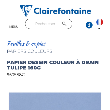
Cahiers & Carnets
Feuilles & Copies
search
Beaux-arts & Dessin
MENU

Correspondance
Feuilles & copies
Loisirs créatifs
PAPIERS COULEURS
Papiers cadeaux et emballages
PAPIER DESSIN COULEUR À GRAIN
TULIPE 160G
Cuir & trousses
960588C
RETROUVEZ NOS COLLECTIONS
Toutes les collections