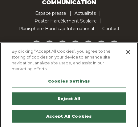
COMMUNICATION
Espace presse
Actualités
Poster Harcèlement Scolaire
Planisphère Handicap International
Contact
Facebook
Twitter
YouTube
Pinterest
Instagram
LinkedIn
TikTok
By clicking “Accept All Cookies”, you agree to the
storing of cookies on your device to enhance site
Politique d'utilisation des cookies
navigation, analyze site usage, and assist in our
Politique de confidentialité
marketing efforts.
Mentions légales
Cookies Settings
Plan du site
Contactez-nous
Reject All
Accept All Cookies