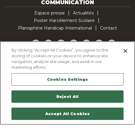
COMMUNICATION
Espace presse
Actualités
Poster Harcèlement Scolaire
Planisphère Handicap International
Contact
Facebook
Twitter
YouTube
Pinterest
Instagram
LinkedIn
TikTok
By clicking “Accept All Cookies”, you agree to the
storing of cookies on your device to enhance site
Politique d'utilisation des cookies
navigation, analyze site usage, and assist in our
Politique de confidentialité
marketing efforts.
Mentions légales
Cookies Settings
Plan du site
Contactez-nous
Reject All
Accept All Cookies