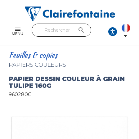
Cahiers & Carnets
Feuilles & Copies
search
Beaux-arts & Dessin
MENU

Correspondance
Feuilles & copies
Loisirs créatifs
PAPIERS COULEURS
Papiers cadeaux et emballages
PAPIER DESSIN COULEUR À GRAIN
TULIPE 160G
Cuir & trousses
960280C
RETROUVEZ NOS COLLECTIONS
Toutes les collections