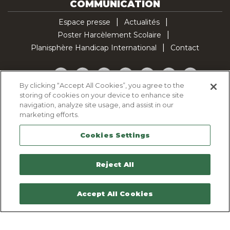
COMMUNICATION
Espace presse
Actualités
Poster Harcèlement Scolaire
Planisphère Handicap International
Contact
Facebook
Twitter
YouTube
Pinterest
Instagram
LinkedIn
TikTok
By clicking “Accept All Cookies”, you agree to the
storing of cookies on your device to enhance site
Politique d'utilisation des cookies
navigation, analyze site usage, and assist in our
Politique de confidentialité
marketing efforts.
Mentions légales
Cookies Settings
Plan du site
Contactez-nous
Reject All
Accept All Cookies