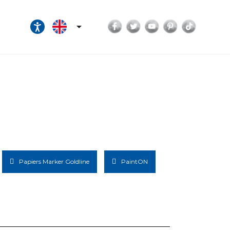
Facebook
Twitter
YouTube
Pinterest
TikTok

Papiers Marker Goldline
PaintON