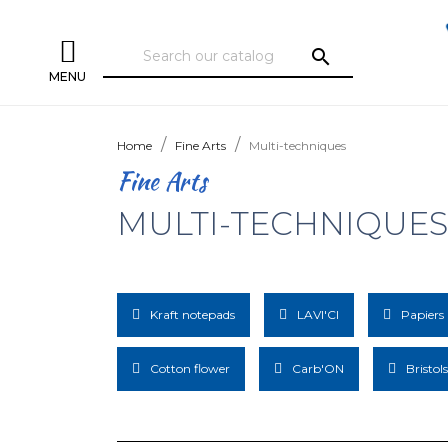
search
MENU
Home
Fine Arts
Multi-techniques
Fine Arts
MULTI-TECHNIQUES
Kraft notepads
LAVI'CI
Papiers
Cotton flower
Carb'ON
Bristols