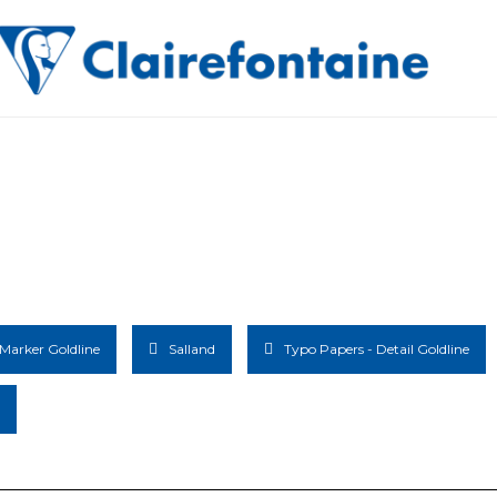
 Marker Goldline
Salland
Typo Papers - Detail Goldline