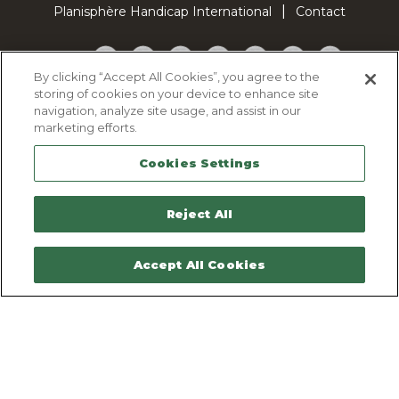
Planisphère Handicap International
Contact
Facebook
Twitter
YouTube
Pinterest
Instagram
LinkedIn
TikTok
By clicking “Accept All Cookies”, you agree to the
storing of cookies on your device to enhance site
Politique d'utilisation des cookies
navigation, analyze site usage, and assist in our
Politique de confidentialité
marketing efforts.
Mentions légales
Cookies Settings
Plan du site
Contactez-nous
Reject All
Accept All Cookies